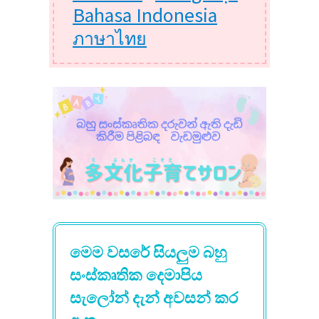
Bahasa Indonesia
ภาษาไทย
මෙම වසරේ සියලුම බහු
සංස්කෘතික දෙමාපිය
සැලෝන් දැන් අවසන් කර
ඇත.