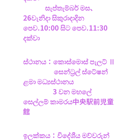
සැප්තැම්බර් මස、
26වැනිදා සිකුරාදාදින
පෙව.10:00 සිට පෙව.11:30
දක්වා
ස්ථානය：කොස්මොස් පැලට් Ⅱ
සෙන්ට්‍රල් ස්ටේෂන්
ළමා මධ්‍යස්ථානය
3 වන මහලේ
සෙල්ලම් කාමරය中央駅前児童
館
ඉලක්කය：විදේශීය මව්වරුන්