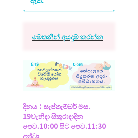
මෙතනින් අයදුම් කරන්න
දිනය：සැප්තැම්බර් මස、
19වැනිදා සිකුරාදාදින
පෙව.10:00 සිට පෙව.11:30
දක්වා