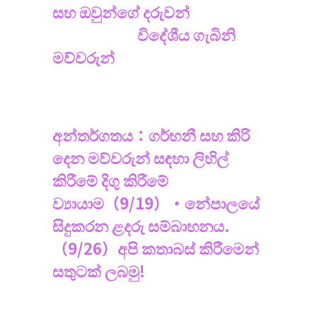
සහ ඔවුන්ගේ දරුවන්
විදේශීය ගැබිනි
මව්වරුන්
අන්තර්ගතය：ගර්භනී සහ කිරි
දෙන මව්වරුන් සඳහා ලිහිල්
කිරීමේ දිගු කිරීමේ
ව්‍යායාම（9/19）・නේපාලයේ
සිදුකරන ළදරු සම්බාහනය.
（9/26）අපි කතාබස් කිරීමෙන්
සතුටක් ලබමු!