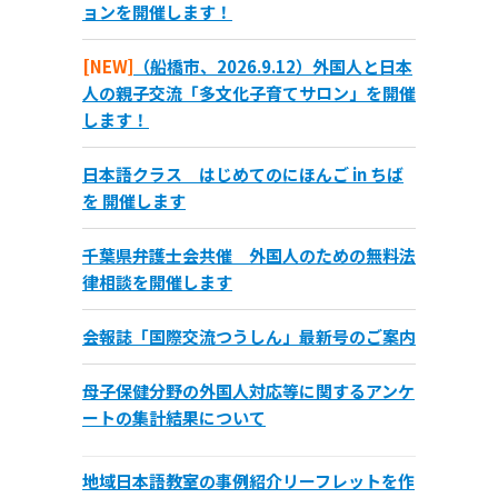
ョンを開催します！
[NEW]
（船橋市、2026.9.12）外国人と日本
人の親子交流「多文化子育てサロン」を開催
します！
日本語クラス はじめてのにほんご in ちば
を 開催します
千葉県弁護士会共催 外国人のための無料法
律相談を開催します
会報誌「国際交流つうしん」最新号のご案内
母子保健分野の外国人対応等に関するアンケ
ートの集計結果について
地域日本語教室の事例紹介リーフレットを作