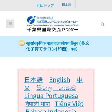
日本語
財団トップ
बहुसांस्कृतिक बाल पालनपोषण सैलुन (多文
化子育てサロン(印西)_ne）
日本語
English
中
文
සිංහල භාෂාව
Língua Portuguesa
नेपाली भाषा
Tiếng Việt
Bahasa Indonesia