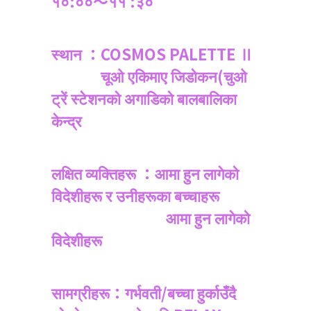
१०:००～११ :३०
स्थान ：COSMOS PALETTE Ⅱ
चूओ एकिमाए जिडोकन(चुओ
ट्रें स्टेशनको अगाडिको बालबालिका
केन्द्र
लक्षित व्यक्तिहरू ：आमा हुन लागेको
विदेशीहरू र उनीहरूका बच्चाहरू
आमा हुन लागेको
विदेशीहरू
सामग्रीहरू：गर्भवती/बच्चा हुर्काउँदै