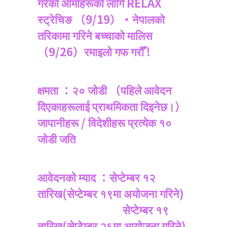
गरेको आमाहरूको लागि RELAX
स्ट्रेचिङ （9/19）・नेपालको
तरिकामा गरिने बच्चाको मालिस
（9/26）रमाइलो गफ गरौँ !
क्षमता ：२० जोडी （पहिले आवेदन
दिएकाहरूलाई प्राथमिकता दिइनेछ।）
जापानीहरू / विदेशीहरू प्रत्येक १०
जोडी जति
आवेदनको म्याद ：सेप्टेम्बर १२
तारिख(सेप्टेम्बर १९मा अयोजना गरिने)
सेप्टेम्बर १९
तारिख(सेप्टेम्बर २६मा आयोजना गरिने)