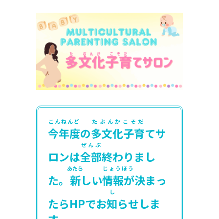
こんねんど
たぶんかこそだ
今年度
の
多文化子育
てサ
ぜんぶ
ロンは
全部
終わりまし
あたら
じょうほう
た。
新
しい
情報が
決まっ
し
たらHPでお
知
らせしま