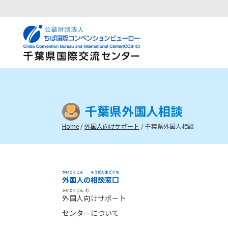
千葉県外国人相談
Home
/
外国人向けサポート
/
千葉県外国人相談
がいこくじん
そうだん
まどぐち
外国人
の
相談
窓口
がいこくじん
む
外国人
向
け
サポート
センターについて