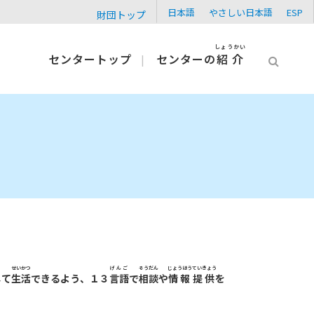
日本語
やさしい日本語
ESP
財団トップ
しょうかい
センタートップ
センターの
紹介
せいかつ
げんご
そうだん
じょうほう
ていきょう
して
生活
できるよう、１３
言語
で
相談
や
情報
提供
を