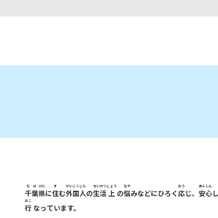
ちば
けん
す
がいこくじん
せいかつ
じょう
なや
おう
あんしん
千葉
県
に
住
む
外国人
の
生活
上
の
悩
みなどにひろく
応
じ、
安心
おこ
行
なっています。