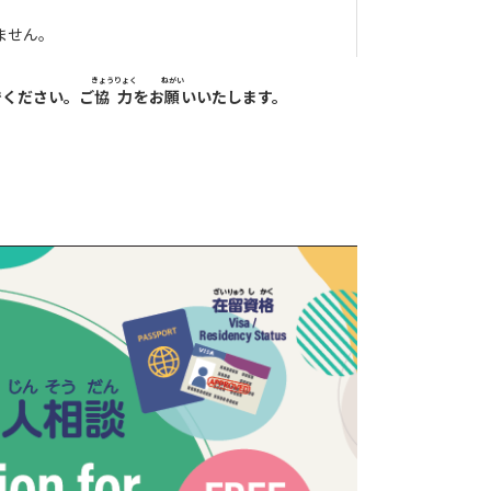
。
ません。
きょうりょく
ねがい
ください。ご
協力
をお
願
いいたします。