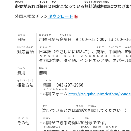
ひつよう
まいつき
かい
むりょう
ほうりつ
そうだん
必要
があれば
毎月
２
回
おこなっている
無料
法律
相談
につなげま
外国人相談チラシ
ダウンロード
にちじ
げつようび
きんようび
日時
月曜日
から
金曜日
9：00～12：00，13：00～16
たいおう
げんご
にほんご
えいご
ちゅうごくご
かん
対応
言語
日本語
（やさしいにほんご）、
英語
、
中国語
、
韓
たがろぐ
ご
たい
ご
いんどねしあ
ご
ねぱーる
タガログ
語
、
タイ
語
、
インドネシア
語
、
ネパール
ひよう
むりょう
費用
無料
そうだん
ほうほう
でんわ
相談
方法
・
電話
043-297-2966
そうだんふぉーむ
・
相談フォーム
https://req.qubo.jp/mcic/form/Souda
いそ
でんわ
そうだん
（
急
いでいるときは
電話
で
相談
してください。）
そのた
そうだん
じかん
ぷん
その他
・
相談
ができる
時間
は30
分
までです。
そうだん
ないよう
せんもん
まどぐち
あんない