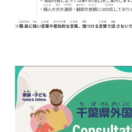
・
相談
内容
によっては
専門
の
窓口
を
ご案内
します
こじん
かた
つうやく
ほんやく
いらい
たいおう
・
個人
の
方
の
通訳
・
翻訳
の
依頼
には
対応
しており
しょくいん
つよ
ことば
さべつ
てき
ことば
きず
ことば
はな
※
職員
に
強
い
言葉
や
差別
的
な
言葉
、
傷
つける
言葉
で
話
さないで