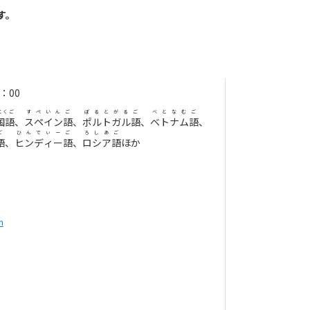
す。
：00
こくご
すぺいん
ご
ぽるとがる
ご
べとなむ
ご
国語
、
スペイン
語
、
ポルトガル
語
、
ベトナム
語
、
ご
ひんでぃー
ご
ろしあ
ご
語
、
ヒンディー
語
、
ロシア
語
ほか
n