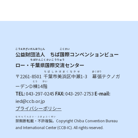
こうえきざいだんほうじん
こくさい
公益財団法人
ちば
国際
コンベンションビュー
ちばけんこくさいこうりゅう
ロー・
千葉県国際交流
センター
ちばしみはまくなかせ
まくはり
〒2261-8501
千葉市美浜区中瀬
1-3
幕張
テクノガ
とう
かい
ーデンD
棟
14
階
TEL:
043-297-0245
FAX:
043-297-2753
E-mail:
ied@ccb.or.jp
プライバシーポリシー
むだんてんさい・ふきょふくせい
禁無断転載・不許複製。
Copyright Chiba Convention Bureau
and International Center (CCB-IC). All rights reserved.