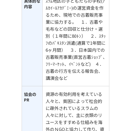
ｽﾗﾑ地区の子どもたちの学校(ｱ
具体的な
内容
ﾙｶｲｰﾙｱｶﾃﾞﾐｰ)の運営資金を作
るため、現地での古着販売事
業に協力する。 １．古着や
毛布などの回収と仕分け・選
別（１年間に80ﾄﾝ） ２．ｽﾀｯ
ﾌのﾊﾟｷｽﾀﾝ派遣(通算で1年間に
6ヶ月間） ３．日本国内での
古着販売事業(直営古着ｼｮｯﾌﾟ､
ﾌﾘｰﾏｰｹｯﾄ、ｲﾍﾞﾝﾄなど) ４．
古着の行方を伝える報告会、
講演会など
資源の有効利用を考えている
協会の
PR
人々と、貧困によって社会的
に疎外されているスラムの
人々に対して、主に衣類のリ
ユースをすすめる仕組みを海
外のＮGOと協力して作り、資