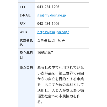
TEL
043-234-1206
E-MAIL
jfsa@f3.dion.ne.jp
FAX
043-234-1206
WEB
https://jfsa.jpn.org/
代表者氏
理事長 田辺 紀子
名
設立年月
1995/10/7
日
暮らしの中で利用されていな
設立目的
い衣料品を、第三世界で貧困
からの自立を目的とする事業
を おこすための素材として
活用し、人と人が支えあう循
環型社会への市民協力を作
る。