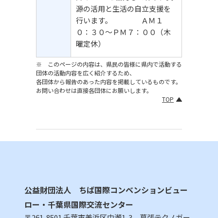
源の活用と生活の自立支援を
行います。 ＡＭ１
０：３０～ＰＭ７：００（木
曜定休）
※ このページの内容は、県民の皆様に県内で活動する
団体の活動内容を広く紹介するため、
各団体から報告のあった内容を掲載しているものです。
お問い合わせは直接各団体にお願いします。
TOP
公益財団法人 ちば国際コンベンションビュー
ロー・千葉県国際交流センター
〒261-8501 千葉市美浜区中瀬1-3 幕張テクノガー