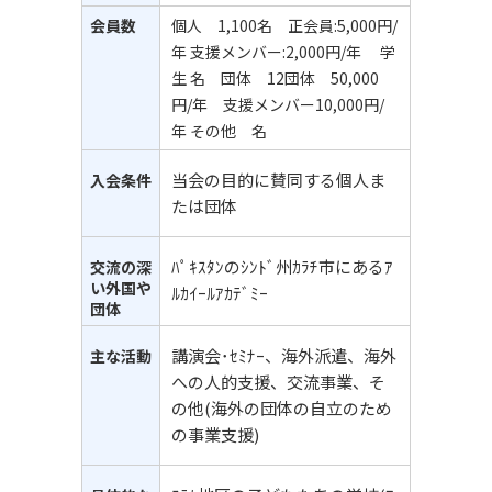
会員数
個人 1,100名 正会員:5,000円/
年 支援メンバー:2,000円/年 学
生 名 団体 12団体 50,000
円/年 支援メンバー10,000円/
年 その他 名
当会の目的に賛同する個人ま
入会条件
たは団体
ﾊﾟｷｽﾀﾝのｼﾝﾄﾞ州ｶﾗﾁ市にあるｱ
交流の深
い外国や
ﾙｶｲｰﾙｱｶﾃﾞﾐｰ
団体
講演会･ｾﾐﾅｰ、海外派遣、海外
主な活動
への人的支援、交流事業、そ
の他(海外の団体の自立のため
の事業支援)