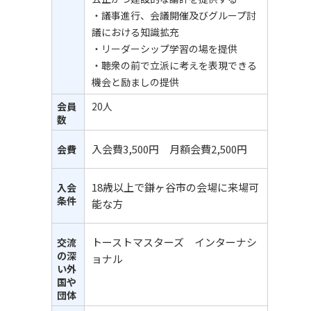
・議事進行、会議開催及びグループ討
議における知識拡充
・リーダーシップ学習の場を提供
・聴衆の前で立派に考えを表現できる
機会と励ましの提供
会員
20人
数
入会費3,500円 月額会費2,500円
会費
18歳以上で鎌ヶ谷市の会場に来場可
入会
条件
能な方
トーストマスターズ インターナシ
交流
の深
ョナル
い外
国や
団体