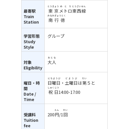
とうきょう
めとろ
とうざいせん
東京
メトロ
東西線
最寄駅
Train
みなみぎょうとく
南行徳
Station
グループ
学習形態
Study
Style
おとな
大人
対象
Eligibility
にちようび
どようび
だい
日曜日
・
土曜日
は
第
５と
曜日・時
間
しゅくじつ
祝日
14:00-17:00
Date /
Time
えん
かい
200
円
/1
回
受講料
Tuition
fee