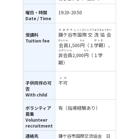
19:20-20:50
曜日・時間
Date / Time
かまがやし
こくさい
こうりゅう
きょうかい
鎌ケ谷市
国際
交流
協会
受講料
Tuition fee
かいいん
えん
がっき
会員
1,500
円
（１
学期
）、
ひかいいん
えん
非会員
2,000
円
（１学
期）
ふか
不可
子供同伴の可
否
With child
有（指導経験あり）
ボランティア
募集
Volunteer
recruitment
連絡先
鎌ケ谷市国際交流協会 日