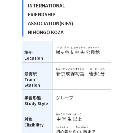
INTERNATIONAL
FRIENDSHIP
ASSOCIATION(KIFA)
NIHONGO KOZA
かまがやし
ちゅうおう
こうみんかん
鎌ヶ谷市
中央
公民館
場所
Location
しんけいせいせん
はつとみ
とほ
ぶん
新京成線
初富
徒歩
1
分
最寄駅
Train
Station
グループ
学習形態
Study Style
ちゅうがくせい
いじょう
中学生
以上
対象
Eligibility
しょしんしゃ
ちゅうきゅう
初心者
から
中級
まで