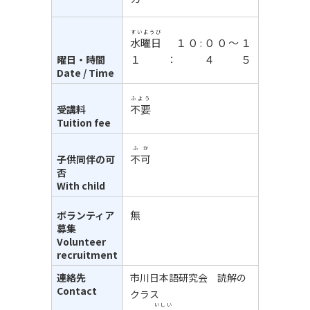
すいようび
水曜日
１０:００～１
１：４５
曜日・時間
Date / Time
ふよう
不要
受講料
Tuition fee
ふか
不可
子供同伴の可
否
With child
無
ボランティア
募集
Volunteer
recruitment
連絡先
市川日本語研究会 読解の
Contact
クラス
いしい