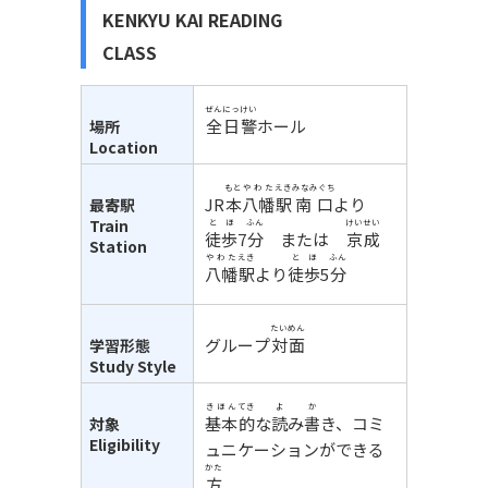
KENKYU KAI READING
CLASS
ぜんにっけい
全日警
ホール
場所
Location
もと
やわた
えき
みなみぐち
JR
本
八幡
駅
南口
より
最寄駅
Train
とほ
ふん
けいせい
徒歩
7
分
または
京成
Station
やわた
えき
とほ
ふん
八幡
駅
より
徒歩
5
分
たいめん
グループ
対面
学習形態
Study Style
きほん
てき
よ か
基本
的
な
読み書
き、コミ
対象
Eligibility
ュニケーションができる
かた
方