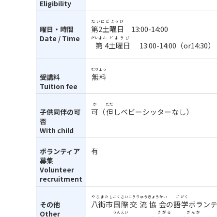
Eligibility
だいにどようび
第2土曜日
13:00-14:00
曜日・時間
Date / Time
だいよん
どようび
第
4
土曜日
13:00-14:00（or14:30）
むりょう
無料
受講料
Tuition fee
か
ただ
可
（
但
しベビーシッターなし）
子供同伴の可
否
With child
有
ボランティア
募集
Volunteer
recruitment
やちまたし
こくさい
こうりゅう
きょうかい
ご
がく
八街市
国際
交流
協会
の
語
学
ボラン
その他
Other
うんえい
きがる
さんか