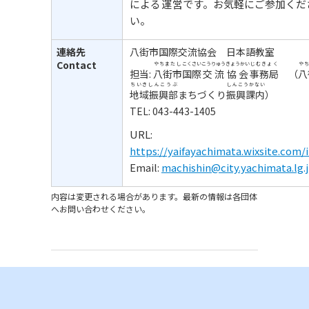
による
運営
です。お
気軽
にご
参加
くだ
い。
連絡先
八街市国際交流協会 日本語教室
Contact
やちまたし
こくさい
こうりゅう
きょうかい
じむきょく
や
担当:
八街市
国際
交流
協会
事務局
（
八
ちいきしんこうぶ
しんこうかない
地域振興部
まちづくり
振興課内
）
TEL: 043-443-1405
URL:
https://yaifayachimata.wixsite.com/
Email:
machishin@city.yachimata.lg.
内容は変更される場合があります。最新の情報は各団体
へお問い合わせください。