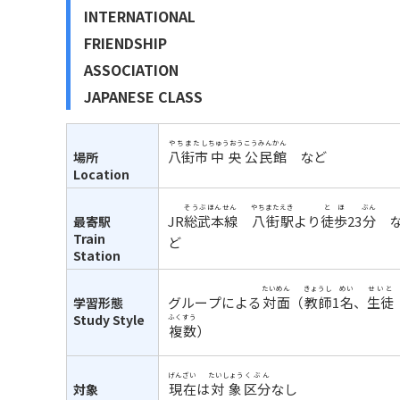
INTERNATIONAL
FRIENDSHIP
ASSOCIATION
JAPANESE CLASS
やちまたし
ちゅうおう
こうみんかん
八街市
中央
公民館
など
場所
Location
そうぶほんせん
やちまた
えき
とほ
ぶん
JR
総武本線
八街
駅
より
徒歩
23
分
最寄駅
Train
ど
Station
たいめん
きょうし
めい
せいと
グループによる
対面
（
教師
1
名
、
生徒
学習形態
Study Style
ふくすう
複数
）
げんざい
たいしょう
くぶん
現在
は
対象
区分
なし
対象