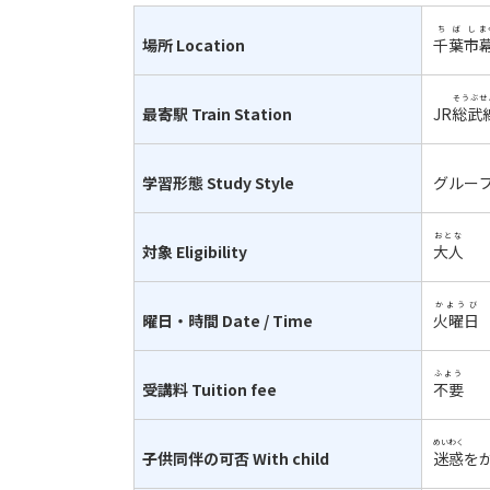
ちばし
ま
場所
Location
千葉市
そうぶせ
最寄駅
Train Station
JR
総武
学習形態
Study Style
グルー
おとな
対象
Eligibility
大人
かようび
曜日・時間
Date / Time
火曜日
ふよう
受講料
Tuition fee
不要
めいわく
子供同伴の可否
With child
迷惑
を