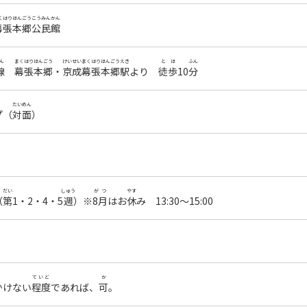
くはりほんごう
こうみんかん
幕張本郷
公民館
ん
まくはりほんごう
けいせい
まくはりほんごう
えき
とほ
ふん
線
幕張本郷
・
京成
幕張本郷
駅
より
徒歩
10
分
たいめん
プ（
対面
）
だい
しゅう
がつ
やす
（
第
1・2・4・5
週
）※
8月
はお
休
み 13:30～15:00
ていど
か
かけない
程度
であれば、
可
。