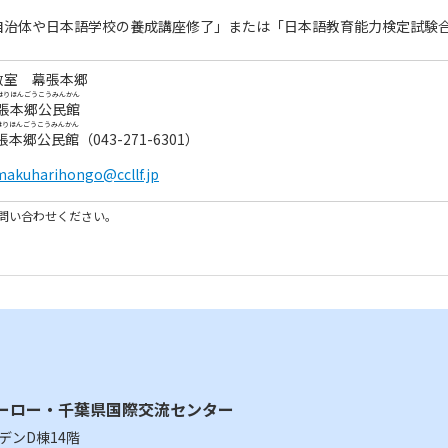
自治体や日本語学校の養成講座修了」または「日本語教育能力検定試験
教室 幕張本郷
はりほんごう
こうみんかん
張本郷
公民館
はりほんごう
こうみんかん
張本郷
公民館
（043-271-6301）
makuharihongo@ccllf.jp
問い合わせください。
ーロー・千葉県国際交流センター
ーデンD棟14階