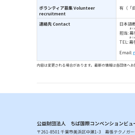
ボランティア募集
Volunteer
有（「
recruitment
連絡先
Contact
日本語
まく
担当:
幕
まく
TEL:
幕
Email:
内容は変更される場合があります。最新の情報は各団体へお
公益財団法人 ちば国際コンベンションビュ
〒261-8501 千葉市美浜区中瀬1-3 幕張テクノガ