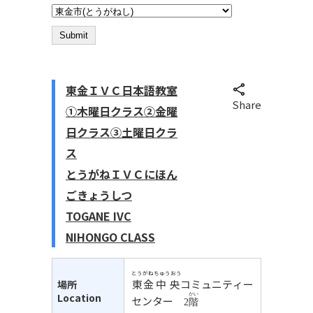
東金ＩＶＣ日本語教室
Share
①木曜日クラス②金曜
日クラス③土曜日クラ
ス
とうがねＩＶＣにほん
ごきょうしつ
TOGANE IVC
NIHONGO CLASS
とうがね
ちゅうおう
東金
中央
コミュニティー
場所
Location
かい
センター
2
階