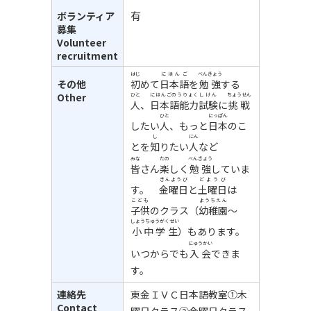
有
ボランティア
募集
Volunteer
recruitment
はじ
にほんご
べんきょう
その他
初
めて
日本語
を
勉強
する
Other
ひと
にほんごのうりょく
しけん
ちょうせん
人
、
日本語能力
試験
に
挑戦
ひと
にっぽん
したい
人
、もっと
日本
のこ
し
にん
とを
知
りたい
人
など
みな
たの
べんきょう
皆
さん
楽
しく
勉強
していま
きんようび
どようび
す。
金曜日
と
土曜日
は
こども
ようちえん
子供
のクラス（
幼稚園
～
しょうちゅうがくせい
小中学生
）もあります。
にゅうかい
いつからでも
入会
できま
す。
連絡先
東金ＩＶＣ日本語教室①木
Contact