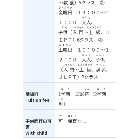
～
教養
）
5
クラス
②
きんようび
金曜日
１９：００～２
おとな
１：００
大人
、
こども
にゅうもん
じょうきゅう
子供
（
入門
～
上級
、Ｊ
ＩＰＴ）
6
クラス
③
どようび
土曜日
１０：００～１
おとな
こども
２：００
大人
、
子供
にゅうもん
じょうきゅう
かんじ
（
入門
～
上級
、
漢字
、
ＪＬＰＴ）
7
クラス
がっき
えん
がっき
1
学期
1500
円
（3
学期
受講料
Tuition fee
せい
制
）
か
ほいく
可
保育
なし
子供同伴の可
否
With child