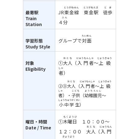
とうがねせん
とうがね
えき
とほ
JR
東金線
東金
駅
徒歩
最寄駅
Train
ふん
４分
Station
たいめん
グループで
対面
学習形態
Study Style
おとな
にゅうもん
しゃ
じょうきゅう
①
大人
（
入門
者
～
上級
対象
Eligibility
しゃ
者
）
おとな
にゅうもん
しゃ
じょうきゅう
②③
大人
（
入門
者
～
上級
しゃ
こども
ようち
えんじ
者
）・
子供
（
幼稚
園児
～
しょうちゅうがくせい
小中学生
）
もくようび
①
木曜日
１０：００～
曜日・時間
Date / Time
おとな
にゅうもん
１２：００
大人
（
入門
きょうよう