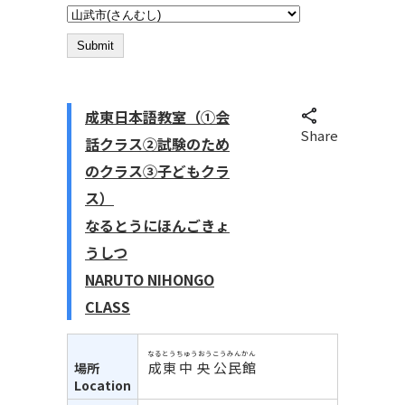
成東日本語教室（①会
Share
話クラス②試験のため
のクラス③子どもクラ
ス）
なるとうにほんごきょ
うしつ
NARUTO NIHONGO
CLASS
なるとう
ちゅうおう
こうみんかん
成東
中央
公民館
場所
Location