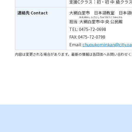
支援
Cクラス：
初
・
初中級
クラ
連絡先
Contact
大網白里市 日本語教室 日本語
おおあみしらさとし
ちゅうおう
こうみんかん
担当:
大網白里市
中央
公民館
TEL: 0475-72-0698
FAX: 0475-72-0798
Email:
chuoukominkan@city.oam
内容は変更される場合があります。最新の情報は各団体へお問い合わせく