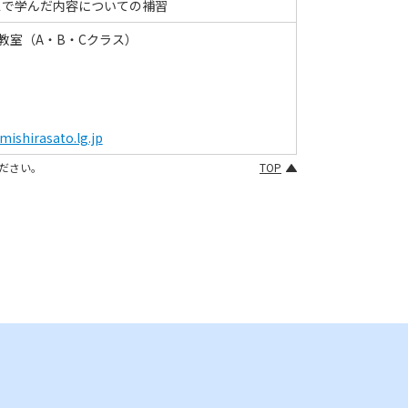
スで
学
んだ
内容
についての
補習
教室（A・B・Cクラス）
ishirasato.lg.jp
ださい。
TOP