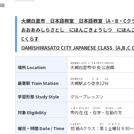
相談
大網白里市 日本語教室 日本語教室（A・B・Cク
おおあみしらさとし にほんごきょうしつ にほんご
Cくらす
OAMISHIRASATO CITY JAPANESE CLASS（A,B,C
おおあみしらさと
し
ちゅうおう
こうみんかん
場所
Location
大網白里
市
中央
公民館
おおあみ
えき
とほ
ふん
最寄駅
Train Station
大網
駅
より
徒歩
12
分
学習形態
Study Style
グループレッスン
しない
ざいじゅう
ざいがく
ざいきん
かた
対象
Eligibility
市内
在住
・
在学
・
在勤
の
方
しょきゅう
だい
どようび
曜日・時間
Date / Time
初級
Aクラス：
第
１
土曜日
9:30～