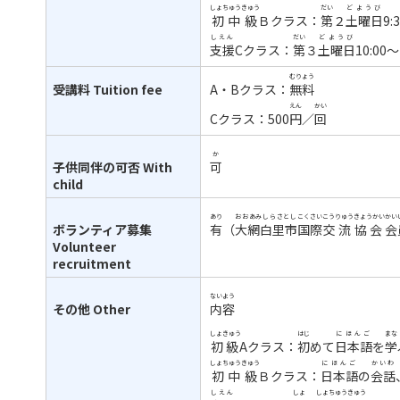
しょちゅうきゅう
だい
どようび
初中級
Ｂクラス：
第
２
土曜日
9:
しえん
だい
どようび
支援
Cクラス：
第
３
土曜日
10:00～
むりょう
受講料
Tuition fee
A・Bクラス：
無料
えん
かい
Cクラス：500
円
／
回
か
子供同伴の可否
With
可
child
あり
おおあみしらさとし
こくさい
こうりゅう
きょうかい
かい
ボランティア募集
有
（
大網白里市
国際
交流
協会
会
Volunteer
recruitment
ないよう
その他
Other
内容
しょきゅう
はじ
にほんご
まな
初級
Aクラス：
初
めて
日本語
を
学
しょちゅうきゅう
にほんご
かいわ
初中級
Ｂクラス：
日本語
の
会話
しえん
しょ
しょちゅうきゅう