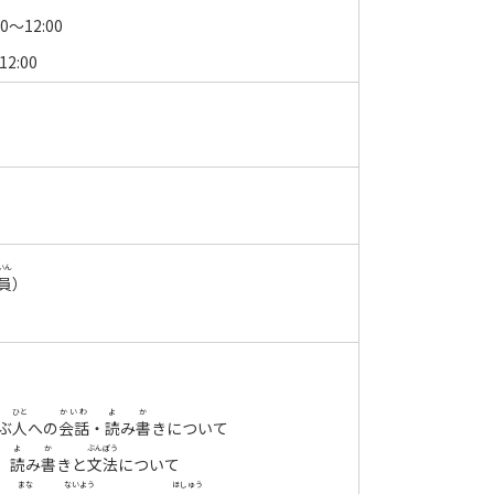
30～12:00
12:00
いん
員
）
ひと
かいわ
よ か
ぶ
人
への
会話
・
読み書
きについて
よ か
ぶんぽう
、
読み書
きと
文法
について
まな
ないよう
ほしゅう