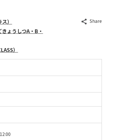
ラス）
Share
きょうしつA・B・
 CLASS）
12:00