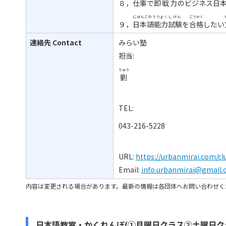
８，
仕事
で
即戦力
のビジネス
日
にほんごのうりょく
しけん
ごうかく
９，
日本語能力
試験
を
合格
したい
連絡先
Contact
みらい塾
担当:
りゅう
劉
TEL:
043-216-5228
URL:
https://urbanmirai.com/c
Email:
info.urbanmirai@gmail
内容は変更される場合があります。最新の情報は各団体へお問い合わせく
日本語教室・かくれんぼ(①月曜日クラス②土曜日ク