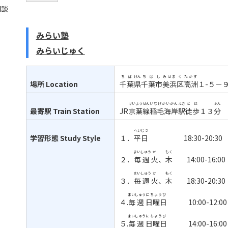
相談
みらい塾
みらいじゅく
ちば
けん
ちば
し
みはま
く
たかす
場所
Location
千葉
県
千葉
市
美浜
区
高洲
１
-
５－
けいよう
せん
いなげかいがん
えき
とほ
ふん
最寄駅
Train Station
JR
京葉
線
稲毛海岸
駅
徒歩
１３
分
へいじつ
学習形態
Study Style
１．
平日
18:30-20:30
まいしゅう
か
もく
２．
毎週
火
、
木
14:00-16:00
まいしゅう
か
もく
３．
毎週
火
、
木
18:30-20:30
まいしゅう
にちようび
４
.
毎週
日曜日
10:00-12:00
まいしゅう
にちようび
５
.
毎週
日曜日
14:00-16:00