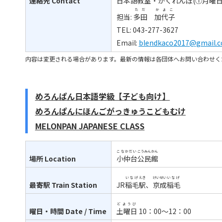
連絡先
Contact
日本語教室・かくれんぼ(①月曜
ただ
かよこ
担当:
多田
加代子
TEL: 043-277-3627
Email:
blendkaco2017@gmail.
内容は変更される場合があります。最新の情報は各団体へお問い合わせく
めろんぱん日本語学級【子ども向け】
めろんぱんにほんごがっきゅうこどもむけ
MELONPAN JAPANESE CLASS
こなかだい
こうみんかん
場所
Location
小仲台
公民館
いなげ
えき
けいせい
いなげ
最寄駅
Train Station
JR
稲毛
駅
、
京成
稲毛
どようび
曜日・時間
Date / Time
土曜日
10：00～12：00