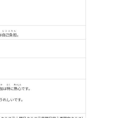
じこふたん
は
自己負担
。
んか
とく
ねっしん
加
は
特
に
熱心
です。
うれしいです。