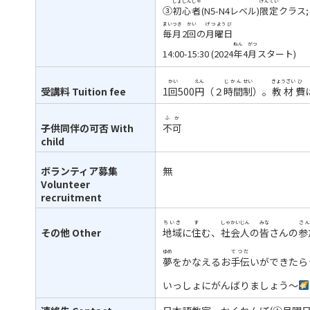
しょしんしゃ
げんてい
③
初心者
(N5-N4
レベル
)
限定
クラス
;
まいつき
かい
げつようび
毎月
2
回
の
月曜日
ねん
がつ
14:00-15:30 (2024
年
4
月
スタート
)
かい
えん
じかん
せい
きょうざい
ひ
受講料
Tuition fee
1
回
500
円
（２
時間
制
）。
教材
費
ふか
子供同伴の可否
With
不可
child
ボランティア募集
無
Volunteer
recruitment
ちいき
す
しゃかい
じん
みな
さ
その他
Other
地域
に
住
む、
社会
人
の
皆
さんの
参
ゆめ
てつだ
夢
をかなえるお
手伝
いができたら
いっしょにがんばりましょう～