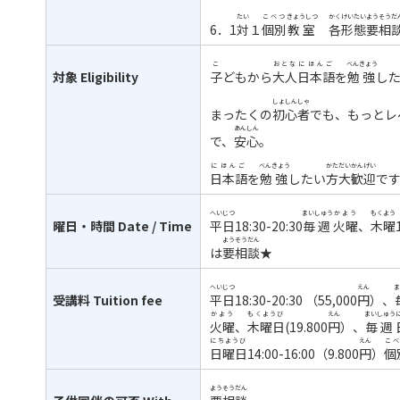
たい
こべつ
きょうしつ
かく
けいたい
よう
そうだ
6
．
1
対
１
個別
教室
各
形態
要
相
こ
おとな
にほんご
べんきょう
対象
Eligibility
子
どもから
大人
日本語
を
勉強
し
しょしんしゃ
まったくの
初心者
でも、もっとレ
あんしん
で、
安心
。
にほんご
べんきょう
かた
だい
かんげい
日本語
を
勉強
したい
方
大
歓迎
で
へいじつ
まいしゅう
かよう
もくよう
曜日・時間
Date / Time
平日
18:30-20:30
毎週
火曜
、
木曜
よう
そうだん
は
要
相談
★
へいじつ
えん
ま
受講料
Tuition fee
平日
18:30-20:30
（
55,000
円
）、
かよう
もくようび
えん
まいしゅう
火曜
、
木曜日
(19.800
円
）、
毎週
にちようび
えん
こべ
日曜日
14:00-16:00
（
9.800
円
）
個
よう
そうだん