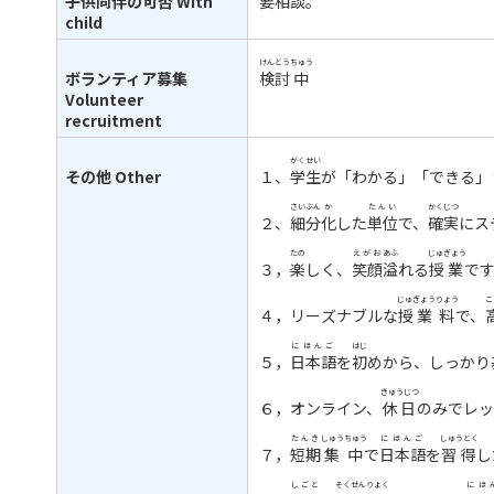
子供同伴の可否
With
要
相談
。
child
けんとう
ちゅう
ボランティア募集
検討
中
Volunteer
recruitment
がくせい
その他
Other
１、
学生
が「わかる」「できる」
さいぶん
か
たんい
かくじつ
２、
細分
化
した
単位
で、
確実
にス
たの
えがお
あふ
じゅぎょう
３，
楽
しく、
笑顔
溢
れる
授業
です
じゅぎょう
りょう
こ
４，リーズナブルな
授業
料
で、
にほんご
はじ
５，
日本語
を
初
めから、しっかり
きゅうじつ
６，オンライン、
休日
のみでレッ
たんき
しゅうちゅう
にほんご
しゅうとく
７，
短期
集中
で
日本語
を
習得
し
しごと
そくせんりょく
にほ