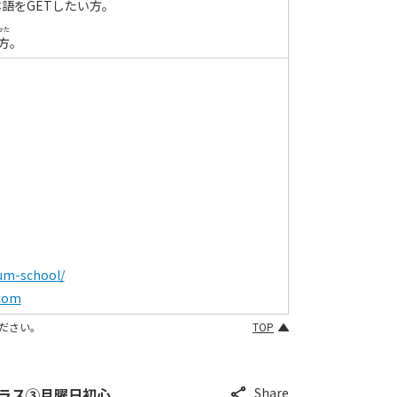
本語
を
GET
したい
方
。
かた
方
。
lum-school/
.com
ださい。
TOP
ラス③月曜日初心
Share