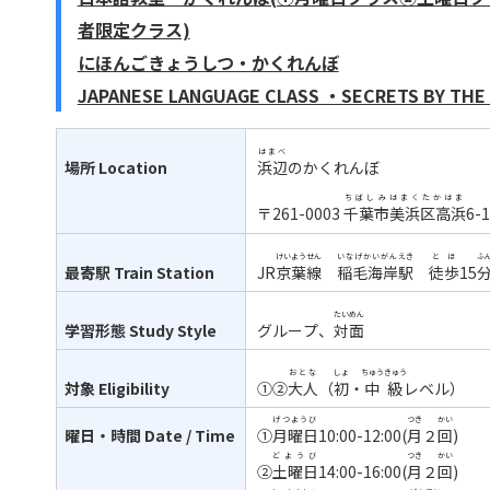
者限定クラス)
にほんごきょうしつ・かくれんぼ
JAPANESE LANGUAGE CLASS ・SECRETS BY THE
はまべ
場所
Location
浜辺
のかくれんぼ
ちばしみはまくたかはま
〒261-0003
千葉市美浜区高浜
6-1
けいようせん
いなげかいがん
えき
とほ
ふ
最寄駅
Train Station
JR
京葉線
稲毛海岸
駅
徒歩
15
たいめん
学習形態
Study Style
グループ、
対面
おとな
しょ
ちゅうきゅう
対象
Eligibility
①②
大人
（
初
・
中級
レベル）
げつようび
つき
かい
曜日・時間
Date / Time
①
月曜日
10:00-12:00(
月
２
回
)
どようび
つき
かい
②土曜日
14:00-16:00(
月
２
回
)