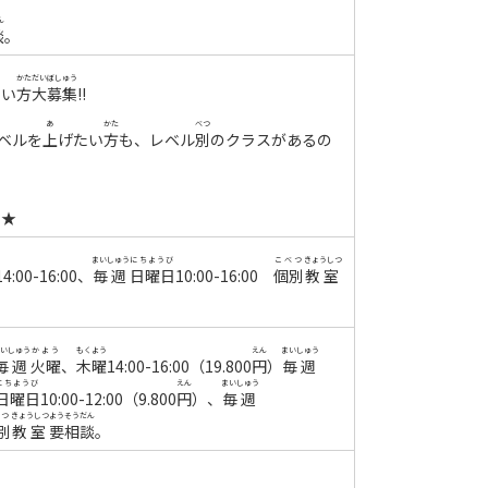
ん
談
。
かた
だい
ぼしゅう
たい
方
大
募集
‼
あ
かた
べつ
ベルを
上
げたい
方
も、レベル
別
のクラスがあるの
す★
まいしゅう
にちようび
こべつ
きょうしつ
14:00-16:00
、
毎週
日曜日
10:00-16:00
個別
教室
いしゅう
かよう
もくよう
えん
まいしゅう
毎週
火曜
、
木曜
14:00-16:00
（
19.800
円
）
毎週
にちようび
えん
まいしゅう
日曜日
10:00-12:00
（
9.800
円
）、
毎週
つ
きょうしつ
よう
そうだん
別
教室
要
相談
。