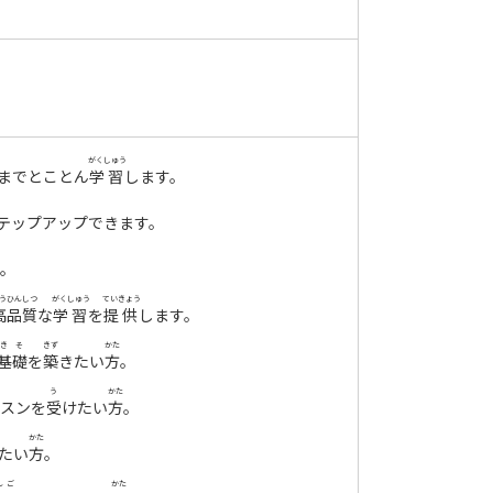
がくしゅう
までとことん
学習
します。
テップアップできます。
。
うひんしつ
がくしゅう
ていきょう
高品質
な
学習
を
提供
します。
きそ
きず
かた
基礎
を
築
きたい
方
。
う
かた
スンを
受
けたい
方
。
かた
たい
方
。
んご
かた