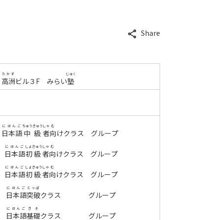
Share
たかす
じゅく
９
高洲
ビル３
F
みらい
塾
にほんご
ちゅうきゅう
しゃ
む
日本語
中級
者
向
けクラス グループ
にほんご
しょきゅう
しゃ
む
日本語
初級
者
向
けクラス グループ
にほんご
しょきゅう
しゃ
む
日本語
初級
者
向
けクラス グループ
にほんご
とっぱ
日本語
突破
クラス グループ
にほんご
きそ
日本語
基礎
クラス グループ