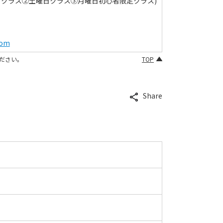
日クラス②土曜日クラス③月曜日初心者限定クラス)
com
ださい。
TOP
Share