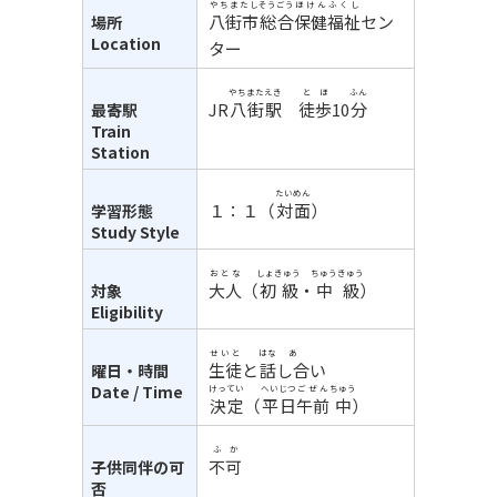
やちまたし
そうごう
ほけん
ふくし
八街市
総合
保健
福祉
セン
場所
Location
ター
やちまた
えき
とほ
ふん
JR
八街
駅
徒歩
10
分
最寄駅
Train
Station
たいめん
１：１（
対面
）
学習形態
Study Style
おとな
しょきゅう
ちゅうきゅう
大人
（
初級
・
中級
）
対象
Eligibility
せいと
はな
あ
生徒
と
話
し合
い
曜日・時間
Date / Time
けってい
へいじつ
ごぜん
ちゅう
決定
（
平日
午前
中
）
ふか
不可
子供同伴の可
否