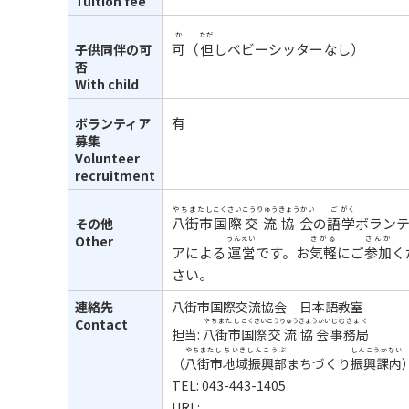
Tuition fee
か
ただ
可
（
但
しベビーシッターなし）
子供同伴の可
否
With child
有
ボランティア
募集
Volunteer
recruitment
やちまたし
こくさい
こうりゅう
きょうかい
ご
がく
八街市
国際
交流
協会
の
語
学
ボラン
その他
Other
うんえい
きがる
さんか
アによる
運営
です。お
気軽
にご
参加
く
さい。
連絡先
八街市国際交流協会 日本語教室
Contact
やちまたし
こくさい
こうりゅう
きょうかい
じむきょく
担当:
八街市
国際
交流
協会
事務局
やちまたし
ちいきしんこうぶ
しんこうかない
（
八街市
地域振興部
まちづくり
振興課内
TEL: 043-443-1405
URL: