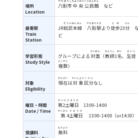
やちまたし
ちゅうおう
こうみんかん
八街市
中央
公民館
など
場所
Location
そうぶほんせん
やちまた
えき
とほ
ぶん
JR
総武本線
八街
駅
より
徒歩
23
分
最寄駅
Train
ど
Station
たいめん
きょうし
めい
せいと
グループによる
対面
（
教師
1
名
、
生徒
学習形態
Study Style
ふくすう
複数
）
げんざい
たいしょう
くぶん
現在
は
対象
区分
なし
対象
Eligibility
だいにどようび
第2土曜日
13:00-14:00
曜日・時間
Date / Time
だいよん
どようび
第
4
土曜日
13:00-14:00（or14:30）
むりょう
無料
受講料