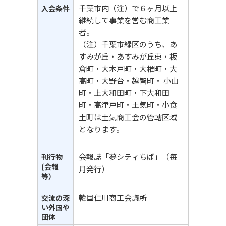
千葉市内（注）で６ヶ月以上
入会条件
継続して事業を営む商工業
者。
（注）千葉市緑区のうち、あ
すみが丘・あすみが丘東・板
倉町・大木戸町・大椎町・大
高町・大野台・越智町・ 小山
町・上大和田町・下大和田
町・高津戸町・土気町・小食
土町は土気商工会の管轄区域
となります。
会報誌「夢シティちば」（毎
刊行物
(会報
月発行）
等）
韓国仁川商工会議所
交流の深
い外国や
団体