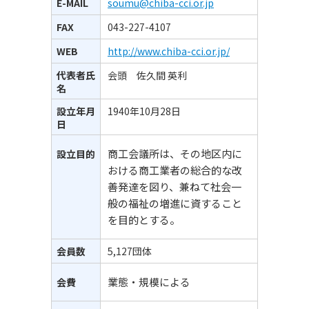
E-MAIL
soumu@chiba-cci.or.jp
FAX
043-227-4107
WEB
http://www.chiba-cci.or.jp/
代表者氏
会頭 佐久間 英利
名
設立年月
1940年10月28日
日
商工会議所は、その地区内に
設立目的
おける商工業者の総合的な改
善発達を図り、兼ねて社会一
般の福祉の増進に資すること
を目的とする。
会員数
5,127団体
業態・規模による
会費