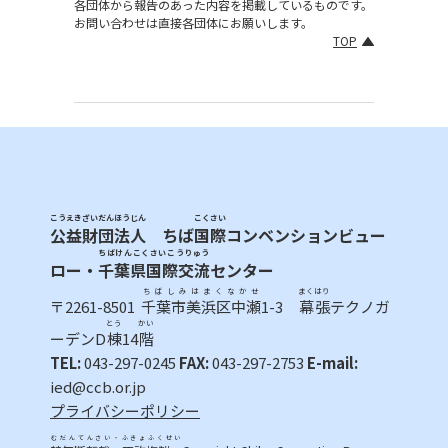
各団体から報告のあった内容を掲載しているものです。
お問い合わせは直接各団体にお願いします。
TOP
こうえきざいだんほうじん
こくさい
公益財団法人
ちば
国際
コンベンションビュー
ちばけんこくさいこうりゅう
ロー・
千葉県国際交流
センター
ちばしみはまくなかせ
まくはり
〒2261-8501
千葉市美浜区中瀬
1-3
幕張
テクノガ
とう
かい
ーデンD
棟
14
階
TEL:
043-297-0245
FAX:
043-297-2753
E-mail:
ied@ccb.or.jp
プライバシーポリシー
むだんてんさい・ふきょふくせい