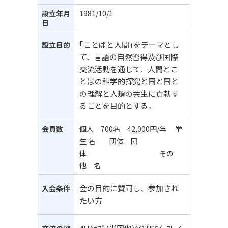
設立年月
1981/10/1
日
｢ことばと人間｣をテーマとし
設立目的
て、言語の自然習得及び国際
交流活動を通じて、人間とこ
とばの科学的探究と国と国と
の理解と人類の共生に貢献す
ることを目的とする。
会員数
個人 700名 42,000円/年 学
生 名 団体 団
体 その
他 名
会の目的に賛同し、参加され
入会条件
たい方