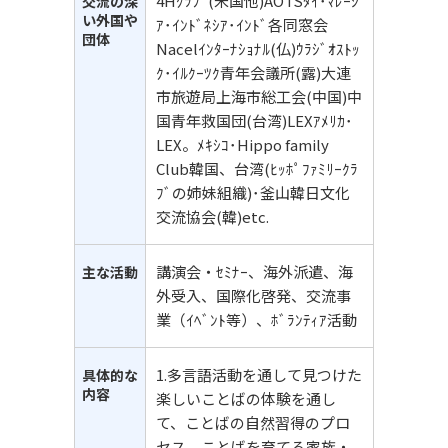
4Hｸﾗﾌﾞ(米国他)AOTSﾀｲ･ﾏﾚｰｼ
交流の深
い外国や
ｱ･ｲﾝﾄﾞﾈｼｱ･ｲﾝﾄﾞ各同窓会
団体
Nacelｲﾝﾀｰﾅｼｮﾅﾙ(仏)ｳﾗｼﾞｵｽﾄｯ
ｸ･ｲﾙｸｰﾂｸ青年会議所(露)大連
市旅遊局上海市総工会(中国)中
国青年救国団(台湾)LEXｱﾒﾘｶ･
LEX。ﾒｷｼｺ･Hippo family
Club韓国、台湾(ﾋｯﾎﾟﾌｧﾐﾘｰｸﾗ
ﾌﾞの姉妹組織)･釜山韓日文化
交流協会(韓)etc.
講演会・ｾﾐﾅｰ、海外派遣、海
主な活動
外受入、国際化啓発、交流事
業（ｲﾍﾞﾝﾄ等）、ﾎﾞﾗﾝﾃｨｱ活動
1.多言語活動を通して見つけた
具体的な
内容
楽しいことばの体験を通し
て、ことばの自然習得のプロ
セス、ことばを育てる家族・