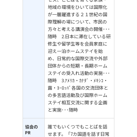
地域の環境をひいては国際化
が一層躍進する２１世紀の国
際理解の場について、市民の
方々と考える講演会の開催･･･
随時 2.日本に滞在している研
修生や留学生等を会員家庭に
迎え一泊ホームステイを始
め、日常的な国際交流や外部
団体からの短期・長期ホーム
ステイの受入れ活動の実施･･･
随時 3.ｱﾒﾘｶ・ｶﾅﾀﾞ・ﾒｷｼｺ・
露・ﾖｰﾛｯﾊﾟ各国の交流団体と
の多言語活動及び国際ホーム
ステイ相互交流に関する企画
と実施･･･随時
誰でもいくつでもことばを話
協会の
PR
せます。「7カ国語を話す日常