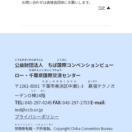
お問い合わせは直接各団体にお願いします。
TOP
こうえきざいだんほうじん
こくさい
公益財団法人
ちば
国際
コンベンションビュー
ちばけんこくさいこうりゅう
ロー・
千葉県国際交流
センター
ちばしみはまくなかせ
まくはり
〒2261-8501
千葉市美浜区中瀬
1-3
幕張
テクノガ
とう
かい
ーデンD
棟
14
階
TEL:
043-297-0245
FAX:
043-297-2753
E-mail:
ied@ccb.or.jp
プライバシーポリシー
むだんてんさい・ふきょふくせい
禁無断転載・不許複製。
Copyright Chiba Convention Bureau