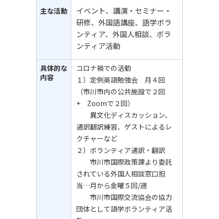
イベント、講演・セミナー・
主な活動
研修、外国語講座、語学ボラ
ンティア、外国人相談、ボラ
ンティア活動
具体的な
コロナ禍での活動
内容
１）定例英語勉強会 月４回
（市川市内の公共施設で２回
+ Zoomで２回）
異文化ディスカッション、
通訳翻訳練習、ゲストによるレ
クチャーなど
２）ボランティア通訳・翻訳
市川市国際政策課より委託
されている外国人相談窓口担
当…月から金曜５回/週
市川市国際交流協会の協力
団体として語学ボランティア活