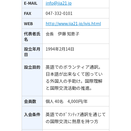
E-MAIL
info@iia21.jp
FAX
047-332-0101
WEB
http://www.iia21.jp/ivis.html
代表者氏
会長 伊藤 知恵子
名
設立年月
1994年2月14日
日
英語でのボランティア通訳。
設立目的
日本語が出来なくて困ってい
る外国人の手助け。国際理解
と国際交流活動の推進。
会員数
個人 40名 4,000円/年
英語でのﾎﾞﾗﾝﾃｨｱ通訳を通じて
入会条件
の国際交流に熱意を持つ方