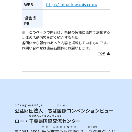
WEB
http://chiba-kiwanis.com/
-
協会の
PR
※ このページの内容は、県民の皆様に県内で活動する
団体の活動内容を広く紹介するため、
各団体から報告のあった内容を掲載しているものです。
お問い合わせは直接各団体にお願いします。
TOP
こうえきざいだんほうじん
こくさい
公益財団法人
ちば
国際
コンベンションビュー
ちばけんこくさいこうりゅう
ロー・
千葉県国際交流
センター
ちばしみはまくなかせ
まくはり
〒2261-8501
千葉市美浜区中瀬
1-3
幕張
テクノガ