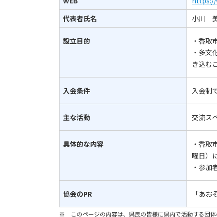
WEB
https:
代表者氏名
小川 
設立目的
・香取
・多文
き込む
入会条件
入会制
主な活動
交流ス
具体的な内容
・香取
曜日）
・参加
協会のPR
「あお
※ このページの内容は、県民の皆様に県内で活動する団体