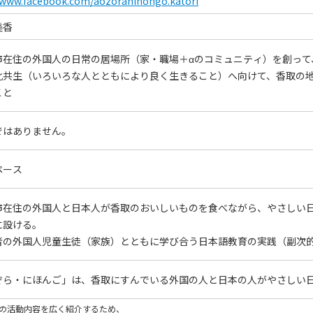
//www.facebook.com/aozoranihongo.katori
美香
市在住の外国人の日常の居場所（家・職場＋αのコミュニティ）を創って
化共生（いろいろな人とともにより良く生きること）へ向けて、香取の
こと
ではありません。
ペース
市在住の外国人と日本人が香取のおいしいものを食べながら、やさしい
に設ける。
者の外国人児童生徒（家族）とともに学び合う日本語教育の実践（副次
ぞら・にほんご」は、香取にすんでいる外国の人と日本の人がやさしい
の活動内容を広く紹介するため、