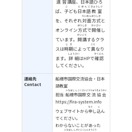
速習
講座
、日本語ひろ
こ
にほんご
きょうしつ
ば、
子
ども
日本語
教室
たいめん
ほうしき
を、それぞれ
対面
方式
と
ほうしき
かいさい
オンライン
方式
で
開催
し
かいこう
ています。
開講
するクラ
じき
こと
スは
時期
によって
異
なり
しょうさい
かくにん
ます。
詳細
はHPで
確認
してください。
連絡先
船橋市国際交流協会・日本
Contact
語教室
ふなばしし
こくさい
こうりゅう
きょうかい
担当:
船橋市
国際
交流
協会
https://fira-system.info
もう
こ
ウェブサイトから
申
し
込
ん
でください。
わからないことがあった
ふなばしし
がいこくじん
そうごう