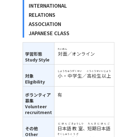
INTERNATIONAL
RELATIONS
ASSOCIATION
JAPANESE CLASS
たいめん
対面
／オンライン
学習形態
Study Style
しょうちゅうがくせい
こうこうせい
いじょう
小・中学生
／
高校生
以上
対象
Eligibility
有
ボランティア
募集
Volunteer
recruitment
にほんご
きょうしつ
たんき
にほんご
日本語
教室
、
短期
日本語
その他
Other
そくしゅう
こうざ