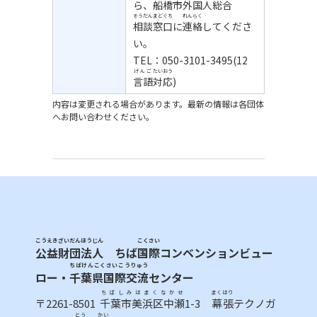
ら、
船橋市
外国人
総合
そうだんまどぐち
れんらく
相談窓口
に
連絡
してくださ
い。
TEL：050-3101-3495(12
げんご
たいおう
言語
対応
)
内容は変更される場合があります。最新の情報は各団体
へお問い合わせください。
こうえきざいだんほうじん
こくさい
公益財団法人
ちば
国際
コンベンションビュー
ちばけんこくさいこうりゅう
ロー・
千葉県国際交流
センター
ちばしみはまくなかせ
まくはり
〒2261-8501
千葉市美浜区中瀬
1-3
幕張
テクノガ
とう
かい