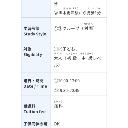
分
きさらづ
えき
とほ
ふん
②JR
木更津
駅
から
徒歩
1
分
たいめん
①②グループ（
対面
）
学習形態
Study Style
こ
①②
子
ども、
対象
Eligibility
おとな
しょきゅう
ちゅうきゅう
大人
（
初級
・
中級
レベ
ル）
①10:00-12:00
曜日・時間
Date / Time
②19:30-20:45
むりょう
無料
受講料
Tuition fee
OK
子供同伴の可