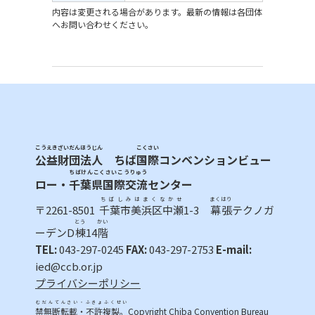
内容は変更される場合があります。最新の情報は各団体
へお問い合わせください。
こうえきざいだんほうじん
こくさい
公益財団法人
ちば
国際
コンベンションビュー
ちばけんこくさいこうりゅう
ロー・
千葉県国際交流
センター
ちばしみはまくなかせ
まくはり
〒2261-8501
千葉市美浜区中瀬
1-3
幕張
テクノガ
とう
かい
ーデンD
棟
14
階
TEL:
043-297-0245
FAX:
043-297-2753
E-mail:
ied@ccb.or.jp
プライバシーポリシー
むだんてんさい・ふきょふくせい
禁無断転載・不許複製。
Copyright Chiba Convention Bureau