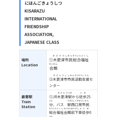
にほんごきょうしつ
KISARAZU
INTERNATIONAL
FRIENDSHIP
ASSOCIATION,
JAPANESE CLASS
きさらづ
しみん
そうごう
ふくし
①木更津
市民
総合
福祉
場所
Location
かいかん
会館
きさらづし
しみん
かつどう
しえん
②
木更津市
市民
活動
支援
セ
ンター
きさらづ
えき
とほ
最寄駅
①JR
木更津
駅
から
徒歩
25
Train
ふん
えき
にしぐち
はつ
しみん
分
、バス
駅
西口
発
市民
Station
そうごう
ふくし
かいかん
まえ
げしゃ
とほ
総合
福祉
会館
前
下車
徒歩
0
ふん