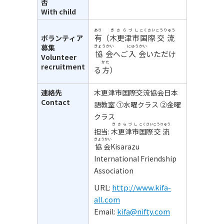
否
With child
あり
きさらづし
こくさい
こうりゅう
有
（
木更津市
国際
交流
ボランティア
募集
きょうかい
にゅうかい
協会
へご
入会
いただけ
Volunteer
かた
recruitment
る
方
）
連絡先
木更津市国際交流協会日本
Contact
語教室 ①水曜クラス ②金曜
クラス
きさらづし
こくさい
こうりゅう
担当:
木更津市
国際
交流
きょうかい
協会
Kisarazu
International Friendship
Association
URL:
http://www.kifa-
all.com
Email:
kifa@nifty.com