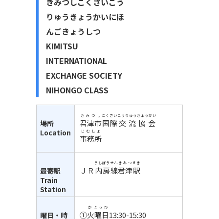
きみつしこくさいこう
りゅうきょうかいにほ
んごきょうしつ
KIMITSU
INTERNATIONAL
EXCHANGE SOCIETY
NIHONGO CLASS
きみつし
こくさい
こうりゅう
きょうかい
君津市
国際
交流
協会
場所
Location
じむしょ
事務所
うちぼうせん
きみつ
えき
ＪＲ
内房線
君津
駅
最寄駅
Train
Station
かようび
①
火曜日
13:30-15:30
曜日・時