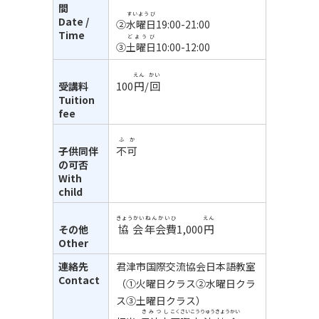
間
すいようび
Date /
②
水曜日
19:00-21:00
Time
どようび
③
土曜日
10:00-12:00
えん
かい
100
円
/
回
受講料
Tuition
fee
ふか
不可
子供同伴
の可否
With
child
きょうかい
ねんかいひ
えん
協会
年会費
1,000
円
その他
Other
連絡先
君津市国際交流協会日本語教室
Contact
（①火曜日クラス②水曜日クラ
ス③土曜日クラス）
きみつし
こくさい
こうりゅう
きょうかい