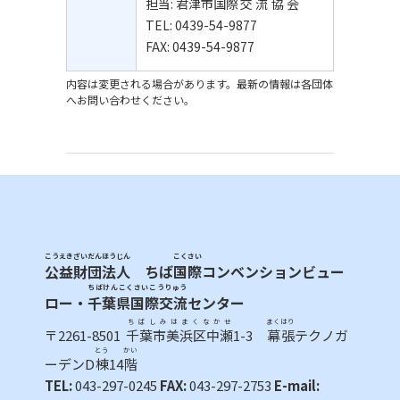
担当:
君津市
国際
交流
協会
TEL: 0439-54-9877
FAX: 0439-54-9877
内容は変更される場合があります。最新の情報は各団体
へお問い合わせください。
こうえきざいだんほうじん
こくさい
公益財団法人
ちば
国際
コンベンションビュー
ちばけんこくさいこうりゅう
ロー・
千葉県国際交流
センター
ちばしみはまくなかせ
まくはり
〒2261-8501
千葉市美浜区中瀬
1-3
幕張
テクノガ
とう
かい
ーデンD
棟
14
階
TEL:
043-297-0245
FAX:
043-297-2753
E-mail: