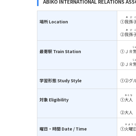
ABIKO INTERNATIONAL RELATIONS ASS
あび
場所
Location
①
我孫
あび
②
我孫
じ
最寄駅
Train Station
①ＪＲ
じ
②ＪＲ
学習形態
Study Style
①②グ
おとな
対象
Eligibility
①
大人
②大
かよう
曜日・時間
Date / Time
①
火曜