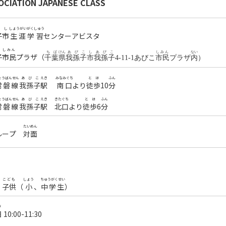
OCIATION JAPANESE CLASS
こし
しょうがいがくしゅう
子市
生涯学習
センターアビスタ
こ
しみん
ちば
けん
あびこし
あびこ
しみん
ない
子
市民
プラザ（
千葉
県
我孫子市
我孫子
4-11-1
あびこ
市民
プラザ
内
）
ょうばんせん
あびこ
えき
みなみぐち
とほ
ふん
常磐線
我孫子
駅
南口
より
徒歩
10
分
ょうばんせん
あびこ
えき
きたぐち
とほ
ふん
常磐線
我孫子
駅
北口
より
徒歩
6
分
たいめん
ループ
対面
こども
しょう
ちゅうがくせい
人
子供
（
小
、
中学生
）
び
日
10:00-11:30