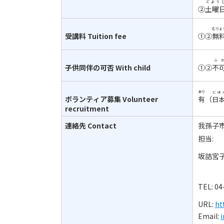
どよう
②
土曜
むりょ
受講料
Tuition fee
①②
無
ふ
子供同伴の可否
With child
①②
不
あり
にほ
ボランティア募集
Volunteer
有
（
日
recruitment
連絡先
Contact
我孫子
担当:
坂詰宮
TEL: 04
URL:
ht
Email:
i