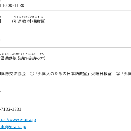
び
日
10:00-11:30
う
べっと
きょうざい
ほじょ
ひ
料
（
別途
教材
補助
費
）
か
可
んご
こうし
ようせい
こうざ
じゅこう
かた
）
本語
講師
養成
講座
受講
の
方
市国際交流協会 ①「外国人のための日本語教室」火曜日教室 ②「外
子
-7183-1231
tps://www.e-aira.jp
nfo@e-aira.jp