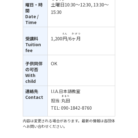
土
曜日
10:30～12:30, 13:30～
曜日・時
間
15:30
Date /
Time
えん
かげつ
1,200
円
/6
ヶ月
受講料
Tuition
fee
OK
子供同伴
の可否
With
child
連絡先
I.I.A.日本語教室
Contact
まるた
担当:
丸田
TEL: 090-1842-8760
内容は変更される場合があります。最新の情報は各団体
へお問い合わせください。