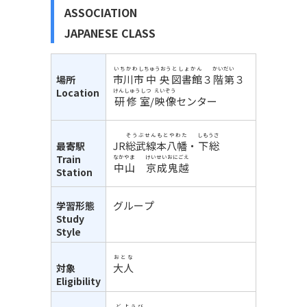
ASSOCIATION
JAPANESE CLASS
いちかわし
ちゅうおう
としょかん
かい
だい
市川市
中央
図書館
３
階
第
３
場所
Location
けんしゅうしつ
えいぞう
研修室
/
映像
センター
そうぶせん
もとやわた
しもうさ
JR
総武線
本八幡
・
下総
最寄駅
Train
なかやま
けいせい
おにごえ
中山
京成
鬼越
Station
グループ
学習形態
Study
Style
おとな
大人
対象
Eligibility
ど
ようび