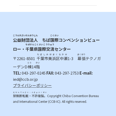
こうえきざいだんほうじん
こくさい
公益財団法人
ちば
国際
コンベンションビュー
ちばけんこくさいこうりゅう
ロー・
千葉県国際交流
センター
ちばしみはまくなかせ
まくはり
〒2261-8501
千葉市美浜区中瀬
1-3
幕張
テクノガ
とう
かい
ーデンD
棟
14
階
TEL:
043-297-0245
FAX:
043-297-2753
E-mail:
ied@ccb.or.jp
プライバシーポリシー
むだんてんさい・ふきょふくせい
禁無断転載・不許複製。
Copyright Chiba Convention Bureau
and International Center (CCB-IC). All rights reserved.