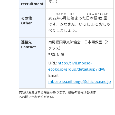
す。）
recruitment
ねん
がつ
はじ
にほんご
きょうしつ
2022
年
6月
に
始
まった
日本語
教室
その他
Other
です。みなさん、いっしょに おしゃ
べりしましょう。
連絡先
南房総国際交流協会 日本語教室（2
Contact
クラス）
担当: 伊藤
URL:
http://civil.mboso-
etoko.jp/group/detail.asp?id=6
Email:
mboso.iea.nihongo@chic.ocn.ne.jp
内容は変更される場合があります。最新の情報は各団体
へお問い合わせください。