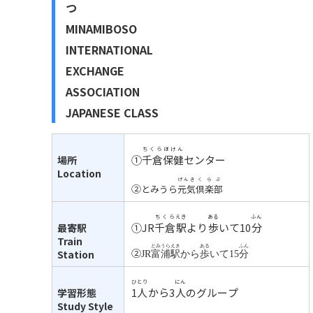
つ
MINAMIBOSO
INTERNATIONAL
EXCHANGE
ASSOCIATION
JAPANESE CLASS
ちくら
ほけん
①
千倉
保健
センター
場所
Location
げんき
くらぶ
②
とみうら
元気
倶楽部
ちくら
えき
ある
ふん
①JR
千倉
駅
より
歩
いて10
分
最寄駅
Train
とみうら
えき
ある
ふん
②
Station
JR
富浦
駅
から
歩
いて15
分
ひとり
にん
1人
から3
人
のグループ
学習形態
Study Style