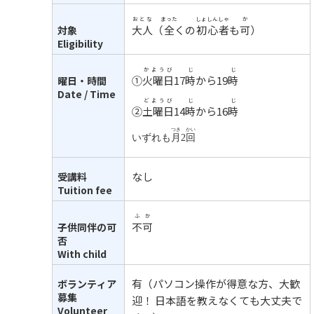
おとな
まった
しょしんしゃ
か
大人
（
全
くの
初心者
も
可
）
対象
Eligibility
かようび
じ
じ
①
火曜日
17
時
から
19
時
曜日・時間
Date / Time
どようび
じ
じ
②
土曜日
14
時
から16
時
つき
かい
いずれも
月
2
回
なし
受講料
Tuition fee
ふか
不可
子供同伴の可
否
With child
有（パソコン操作が得意な方、大歓
ボランティア
募集
迎！ 日本語を教えなくても大丈夫で
Volunteer