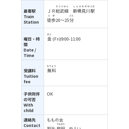
そうぶせん
しんけみがわ
えき
ＪＲ
総武線
新検見川
駅
最寄駅
Train
とほ
ふん
徒歩
20～25
分
Station
きん
金
(Fri)9:00-11:00
曜日・時
間
Date /
Time
むりょう
無料
受講料
Tuition
fee
OK
子供同伴
の可否
With
child
連絡先
ももの会
Contact
やなぎだ
担当:
柳田
やよい