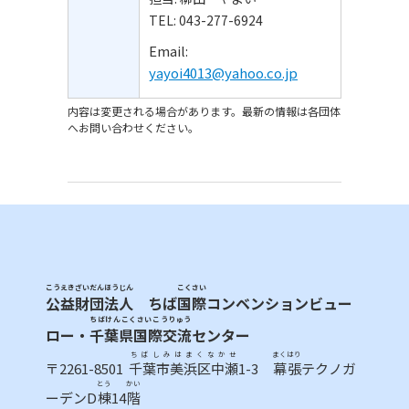
TEL: 043-277-6924
Email:
yayoi4013@yahoo.co.jp
内容は変更される場合があります。最新の情報は各団体
へお問い合わせください。
こうえきざいだんほうじん
こくさい
公益財団法人
ちば
国際
コンベンションビュー
ちばけんこくさいこうりゅう
ロー・
千葉県国際交流
センター
ちばしみはまくなかせ
まくはり
〒2261-8501
千葉市美浜区中瀬
1-3
幕張
テクノガ
とう
かい
ーデンD
棟
14
階