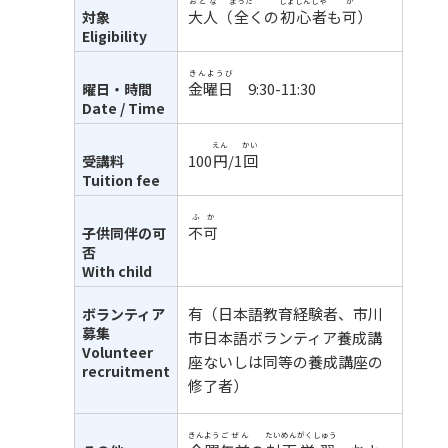
おとな
まった
しょしんしゃ
か
大人
（
全
くの
初心者
も
可
）
対象
Eligibility
きんようび
金曜日
9:30-11:30
曜日・時間
Date / Time
えん
かい
100
円
/1
回
受講料
Tuition fee
ふか
不可
子供同伴の可
否
With child
有（日本語教育経験者、市川
ボランティア
募集
市日本語ボランティア養成講
Volunteer
座ないしは同等の養成講座の
recruitment
修了者）
きんよう
ごぜん
たいめん
がくしゅう