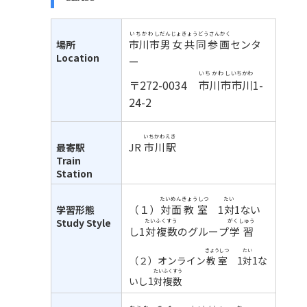
いちかわし
だんじょきょうどうさんかく
市川市
男女共同参画
センタ
場所
Location
ー
いちかわし
いちかわ
〒
272-0034
市川市
市川
1-
24-2
いちかわ
えき
JR
市川
駅
最寄駅
Train
Station
たいめん
きょうしつ
たい
（１）
対面
教室
1
対
1ない
学習形態
Study Style
たい
ふくすう
がくしゅう
し1
対
複数
のグループ
学習
きょうしつ
たい
（２）オンライン
教室
1
対
1な
たい
ふくすう
いし1
対
複数