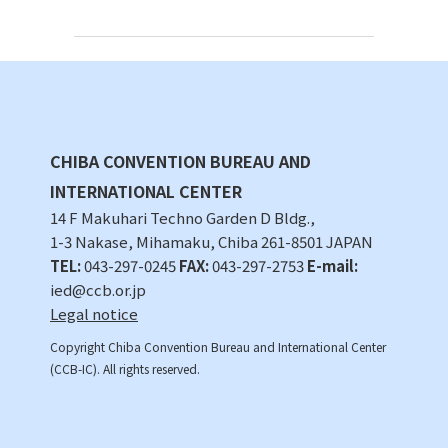
CHIBA CONVENTION BUREAU AND
INTERNATIONAL CENTER
14 F Makuhari Techno Garden D Bldg.,
1-3 Nakase, Mihamaku, Chiba 261-8501 JAPAN
TEL:
043-297-0245
FAX:
043-297-2753
E-mail:
ied@ccb.or.jp
Legal notice
Copyright Chiba Convention Bureau and International Center
(CCB-IC). All rights reserved.