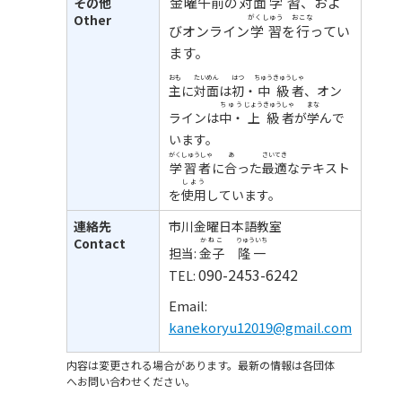
金曜
午前
の
対面
学習
、およ
その他
Other
がくしゅう
おこな
びオンライン
学習
を
行
ってい
ます。
おも
たいめん
はつ
ちゅうきゅう
しゃ
主
に
対面
は
初
・
中級
者
、オン
ちゅう
じょうきゅう
しゃ
まな
ラインは
中・
上級
者
が
学
んで
います。
がくしゅうしゃ
あ
さいてき
学習者
に
合
った
最適
なテキスト
しよう
を
使用
しています。
連絡先
市川金曜日本語教室
Contact
かねこ
りゅういち
担当:
金子
隆一
090-2453-6242
TEL:
Email:
kanekoryu12019@gmail.com
内容は変更される場合があります。最新の情報は各団体
へお問い合わせください。