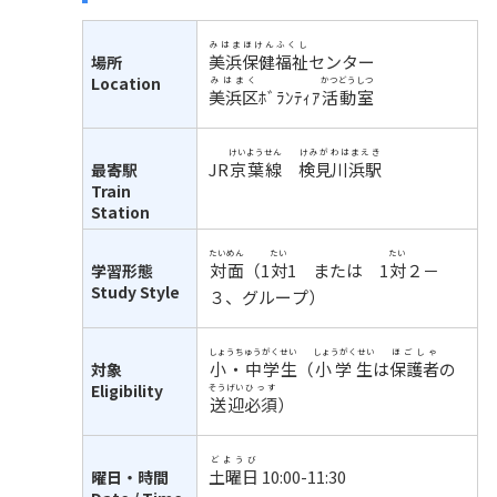
みはま
ほけん
ふくし
美浜
保健
福祉
センター
場所
Location
みはまく
かつどう
しつ
美浜区
ﾎﾞﾗﾝﾃｨｱ
活動
室
けいようせん
けみがわはまえき
JR
京葉線
検見川浜駅
最寄駅
Train
Station
たいめん
たい
たい
対面
（1
対
1 または 1
対
２－
学習形態
Study Style
３、グループ）
しょうちゅうがくせい
しょうがくせい
ほごしゃ
小・中学生
（
小学生
は
保護者
の
対象
Eligibility
そうげい
ひっす
送迎
必須
）
どようび
土曜日
10:00-11:30
曜日・時間