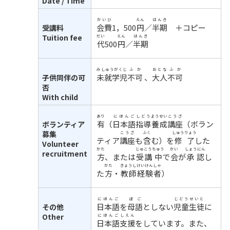
Date / Time
かいひ
えん
はんき
会費
1，500
円
／
半期
＋コピー
受講料
Tuition fee
だい
えん
はんき
代
500
円
／
半期
みしゅうがくじ
ふか
おとな
ふか
未就学児
不可
、
大人
不可
子供同伴の可
否
With child
あり
にほんご
しどう
ようせい
こうざ
有
（
日本語
指導
養成
講座
（ボラン
ボランティア
募集
こうざ
ふく
しゅうりょう
ティア
講座
も
含
む）を
修了
した
Volunteer
かた
じゅこう
ちゅう
かい
しょうにん
recruitment
方
、または
受講
中
で
会
が
承認
し
かた
きょうし
けいけんしゃ
た
方
・
教師
経験者
）
にほんご
ぼご
じどうせいと
日本語
を
母語
としない
児童生徒
に
その他
Other
にほんご
しえん
日本語
支援
をしています。また、