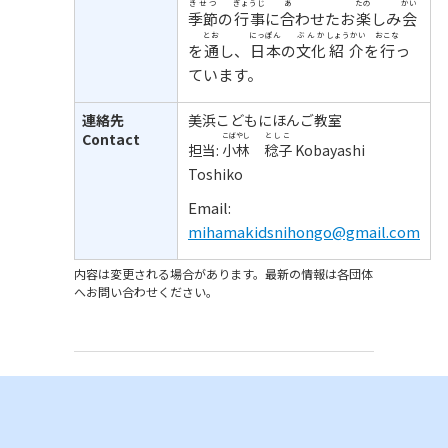
きせつ
ぎょうじ
あ
たの
かい
季節
の
行事
に
合
わせたお
楽
しみ
会
とお
にっぽん
ぶんか
しょうかい
おこな
を
通
し、
日本
の
文化
紹介
を
行
っ
ています。
連絡先
美浜こどもにほんご教室
Contact
こばやし
としこ
担当:
小林
稔子
Kobayashi
Toshiko
Email:
mihamakidsnihongo@gmail.com
内容は変更される場合があります。最新の情報は各団体
へお問い合わせください。